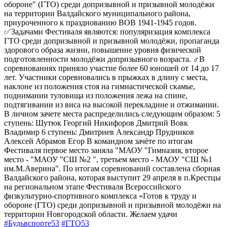
обороне" (ГТО) среди допризывной и призывной молодёжи
на территории Валдайского муниципального района,
приуроченного к празднованию ВОВ 1941-1945 годов.
✅Задачами Фестиваля являются: популяризация комплекса
ГТО среди допризывной и призывной молодёжи, пропаганда
здорового образа жизни, повышение уровня физической
подготовленности молодёжи допризывного возраста. ‍♂В
соревнованиях приняло участие более 60 юношей от 14 до 17
лет. Участники соревновались в прыжках в длину с места,
наклоне из положения стоя на гимнастической скамье,
поднимании туловища из положения лежа на спине,
подтягивании из виса на высокой перекладине и отжимании.
В личном зачете места распределились следующим образом: 5
ступень: Шутюк Георгий Никифоров Дмитрий Вовк
Владимир 6 ступень: Дмитриев Александр Прудников
Алексей Абрамов Егор В командном зачёте по итогам
Фестиваля первое место заняла "МАОУ "Гимназия, второе
место - "МАОУ "СШ №2 ", третьем место - МАОУ "СШ №1
им.М.Аверина". По итогам соревнований составлена сборная
Валдайского района, которая выступит 29 апреля в п.Крестцы
на региональном этапе Фестиваля Всероссийского
физкультурно-спортивного комплекса «Готов к труду и
обороне (ГТО) среди допризывной и призывной молодёжи на
территории Новгородской области. Желаем удачи
#Будьвспорте53
#ГТО53